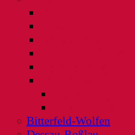
Projekt
Fakten
IBA besuchen
Akteure im Gespräc
Projektbeteiligte
Dokumente
Evaluierung
News-Archiv
Bitterfeld-Wolfen
Dessau-Roßlau